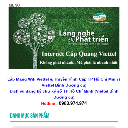
Lắp Mạng Wifi Viettel & Truyền Hình Cáp TP Hồ Chí Minh (
Viettel Bình Dương củ)
Dịch vụ đăng ký chữ ký số
TP Hồ Chí Minh
(Viettel Bình
Dương củ)
0983.974.974
Hotline
:
DANH MỤC SẢN PHẨM