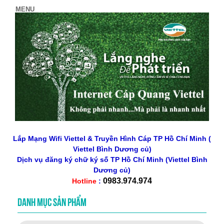
Lắp Mạng Wifi Viettel & Truyền Hình Cáp TP Hồ Chí Minh (
Viettel Bình Dương củ)
Dịch vụ đăng ký chữ ký số
TP Hồ Chí Minh
(Viettel Bình
Dương củ)
0983.974.974
Hotline
:
DANH MỤC SẢN PHẨM