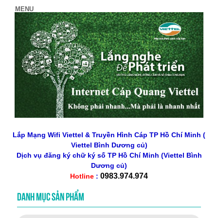
Lắp Mạng Wifi Viettel & Truyền Hình Cáp TP Hồ Chí Minh (
Viettel Bình Dương củ)
Dịch vụ đăng ký chữ ký số
TP Hồ Chí Minh
(Viettel Bình
Dương củ)
0983.974.974
Hotline
:
DANH MỤC SẢN PHẨM