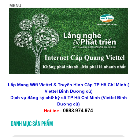
Lắp Mạng Wifi Viettel & Truyền Hình Cáp TP Hồ Chí Minh (
Viettel Bình Dương củ)
Dịch vụ đăng ký chữ ký số
TP Hồ Chí Minh
(Viettel Bình
Dương củ)
0983.974.974
Hotline
:
DANH MỤC SẢN PHẨM