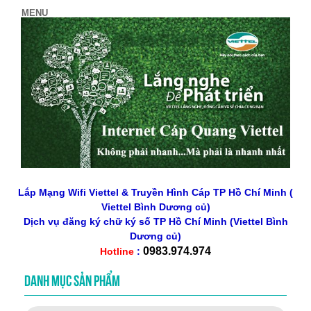
Lắp Mạng Wifi Viettel & Truyền Hình Cáp TP Hồ Chí Minh (
Viettel Bình Dương củ)
Dịch vụ đăng ký chữ ký số
TP Hồ Chí Minh
(Viettel Bình
Dương củ)
0983.974.974
Hotline
:
DANH MỤC SẢN PHẨM