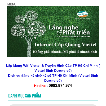
Lắp Mạng Wifi Viettel & Truyền Hình Cáp TP Hồ Chí Minh (
Viettel Bình Dương củ)
Dịch vụ đăng ký chữ ký số
TP Hồ Chí Minh
(Viettel Bình
Dương củ)
0983.974.974
Hotline
:
DANH MỤC SẢN PHẨM