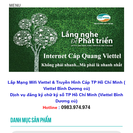
Lắp Mạng Wifi Viettel & Truyền Hình Cáp TP Hồ Chí Minh (
Viettel Bình Dương củ)
Dịch vụ đăng ký chữ ký số
TP Hồ Chí Minh
(Viettel Bình
Dương củ)
0983.974.974
Hotline
:
DANH MỤC SẢN PHẨM