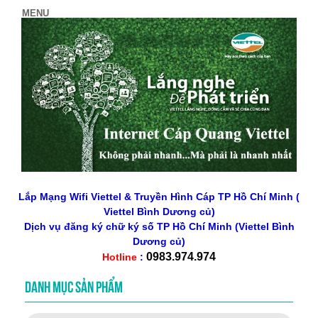
Lắp Mạng Wifi Viettel & Truyền Hình Cáp TP Hồ Chí Minh (
Viettel Bình Dương củ)
Dịch vụ đăng ký chữ ký số
TP Hồ Chí Minh
(Viettel Bình
Dương củ)
0983.974.974
Hotline
:
DANH MỤC SẢN PHẨM