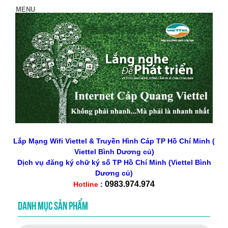
Lắp Mạng Wifi Viettel & Truyền Hình Cáp TP Hồ Chí Minh (
Viettel Bình Dương củ)
Dịch vụ đăng ký chữ ký số
TP Hồ Chí Minh
(Viettel Bình
Dương củ)
0983.974.974
Hotline
:
DANH MỤC SẢN PHẨM