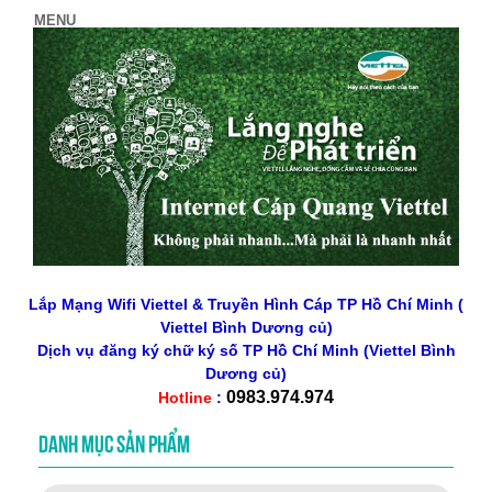
Lắp Mạng Wifi Viettel & Truyền Hình Cáp TP Hồ Chí Minh (
Viettel Bình Dương củ)
Dịch vụ đăng ký chữ ký số
TP Hồ Chí Minh
(Viettel Bình
Dương củ)
0983.974.974
Hotline
:
DANH MỤC SẢN PHẨM