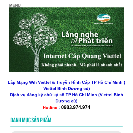
Lắp Mạng Wifi Viettel & Truyền Hình Cáp TP Hồ Chí Minh (
Viettel Bình Dương củ)
Dịch vụ đăng ký chữ ký số
TP Hồ Chí Minh
(Viettel Bình
Dương củ)
0983.974.974
Hotline
:
DANH MỤC SẢN PHẨM