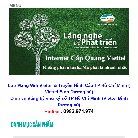
Lắp Mạng Wifi Viettel & Truyền Hình Cáp TP Hồ Chí Minh (
Viettel Bình Dương củ)
Dịch vụ đăng ký chữ ký số
TP Hồ Chí Minh
(Viettel Bình
Dương củ)
0983.974.974
Hotline
:
DANH MỤC SẢN PHẨM