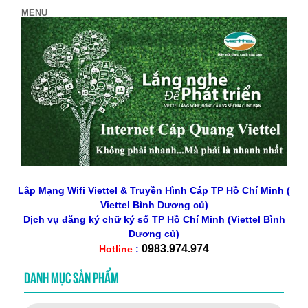
Lắp Mạng Wifi Viettel & Truyền Hình Cáp TP Hồ Chí Minh (
Viettel Bình Dương củ)
Dịch vụ đăng ký chữ ký số
TP Hồ Chí Minh
(Viettel Bình
Dương củ)
0983.974.974
Hotline
:
DANH MỤC SẢN PHẨM