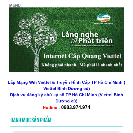
Lắp Mạng Wifi Viettel & Truyền Hình Cáp TP Hồ Chí Minh (
Viettel Bình Dương củ)
Dịch vụ đăng ký chữ ký số
TP Hồ Chí Minh
(Viettel Bình
Dương củ)
0983.974.974
Hotline
:
DANH MỤC SẢN PHẨM