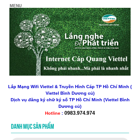
Lắp Mạng Wifi Viettel & Truyền Hình Cáp TP Hồ Chí Minh (
Viettel Bình Dương củ)
Dịch vụ đăng ký chữ ký số
TP Hồ Chí Minh
(Viettel Bình
Dương củ)
0983.974.974
Hotline
:
DANH MỤC SẢN PHẨM