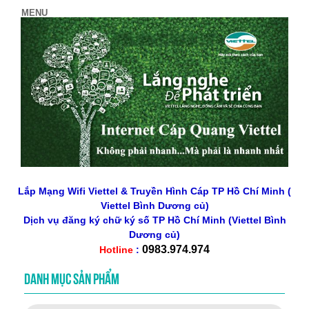
Lắp Mạng Wifi Viettel & Truyền Hình Cáp TP Hồ Chí Minh (
Viettel Bình Dương củ)
Dịch vụ đăng ký chữ ký số
TP Hồ Chí Minh
(Viettel Bình
Dương củ)
0983.974.974
Hotline
:
DANH MỤC SẢN PHẨM