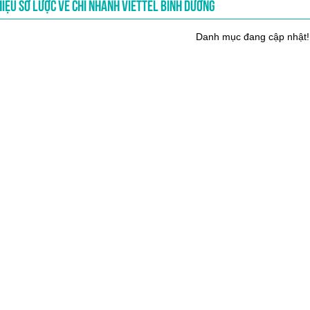
HIỆU SƠ LƯỢC VỀ CHI NHÁNH VIETTEL BÌNH DƯƠNG
Danh mục đang cập nhật!