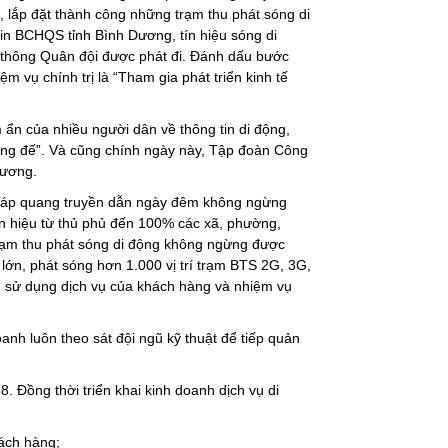
ạo, lắp đặt thành công những trạm thu phát sóng di
tin BCHQS tỉnh Bình Dương, tín hiệu sóng di
thông Quân đội được phát đi. Đánh dấu bước
m vụ chính trị là “Tham gia phát triển kinh tế
̀m ẩn của nhiều người dân về thông tin di động,
ng đế”. Và cũng chính ngày này, Tập đoàn Công
 Dương.
 cáp quang truyền dẫn ngày đêm không ngừng
tín hiệu từ thủ phủ đến 100% các xã, phường,
trạm thu phát sóng di động không ngừng được
̣m lớn, phát sóng hơn 1.000 vị trí trạm BTS 2G, 3G,
cầu sử dụng dịch vụ của khách hàng và nhiệm vụ
 luôn theo sát đội ngũ kỹ thuật để tiếp quản
. Đồng thời triển khai kinh doanh dịch vụ di
ách hàng;