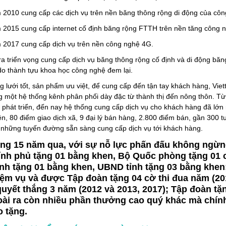
2010 cung cấp các dịch vụ trên nền băng thông rộng di động của cô
2015 cung cấp internet cố định băng rộng FTTH trên nền tăng công 
2017 cung cấp dịch vụ trên nền công nghệ 4G.
a triển vọng cung cấp dịch vụ băng thông rộng cố định và di động băng 
 do thành tựu khoa học công nghệ đem lại.
g lưới tốt, sản phẩm ưu việt, để cung cấp đến tận tay khách hàng, Vi
g một hệ thống kênh phân phối dày đặc từ thành thị đến nông thôn. Tư
phát triển, đến nay hệ thống cung cấp dịch vụ cho khách hàng đã l
n, 80 điểm giao dịch xã, 9 đại lý bán hàng, 2.800 điểm bán, gần 300 tư
 những tuyến đường sẵn sàng cung cấp dịch vụ tới khách hàng.
ng 15 năm qua, với sự nỗ lực phấn đấu không ngư
nh phủ tặng 01 bằng khen, Bộ Quốc phòng tặng 01 c
nh tặng 01 bằng khen, UBND tỉnh tặng 03 bằng khen; liê
ệm vụ và được Tập đoàn tặng 04 cờ thi đua năm (
 quyết thắng 3 năm (2012 và 2013, 2017); Tập đoàn t
ài ra còn nhiều phần thưởng cao quý khác mà chín
o tặng.