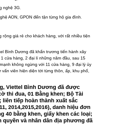
ng nghệ 3G.
nghệ AON, GPON đến tận từng hộ gia đình.
rộng giá rẻ cho khách hàng, với rất nhiều tiện
ettel Bình Dương đã khẩn trương tiến hành xây
̀ 1 cửa hàng, 2 đại lí những năm đầu, sau 15
ớn mạnh không ngừng với 11 cửa hàng, 9 đại lý ủy
 vấn viên hiện diện tới từng thôn, ấp, khu phố,
̀ng, Viettel Bình Dương đã được
ờ thi đua, 01 Bằng khen; Bộ Tài
n tiếp hoàn thành xuất sắc
2011, 2014,2015,2016), danh hiệu đơn
ặng 40 bằng khen, giấy khen các loại;
h quyền và nhân dân địa phương đã