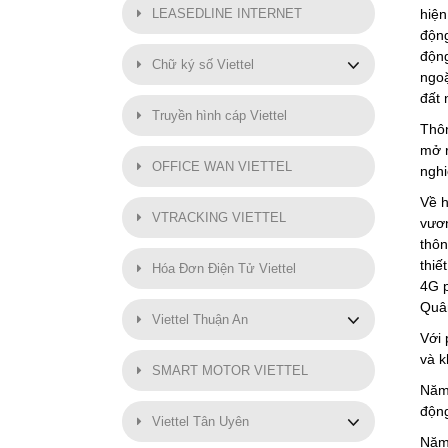
LEASEDLINE INTERNET
hiện
độn
độn
Chữ ký số Viettel
ngoặ
đất
Truyền hình cáp Viettel
Thôn
mở 
OFFICE WAN VIETTEL
nghi
Về h
VTRACKING VIETTEL
vươn 
thôn
thiê
Hóa Đơn Điện Tử Viettel
4G ph
Quân
Viettel Thuận An
Với
và k
SMART MOTOR VIETTEL
Năm 
độn
Viettel Tân Uyên
Năm 