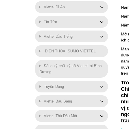
Viettel Dĩ An
Năm 
Năm 
Tin Tức
Năm 
Mở r
Viettel Dầu Tiếng
ích
Mạn
ĐIỆN THOẠI SUMO VIETTEL
dựn
năm 
Đăng ký chữ ký số Viettel tại Bình
quyề
Dương
trên
Tro
Tuyển Dụng
Chí
chí
nhi
Viettel Bàu Bàng
vị
ngo
Viettel Thủ Dầu Một
tra