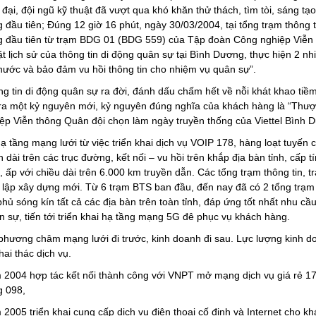
 đại, đội ngũ kỹ thuật đã vượt qua khó khăn thử thách, tìm tòi, sáng t
g đầu tiên; Đúng 12 giờ 16 phút, ngày 30/03/2004, tại tổng trạm thông 
g đầu tiên từ trạm BDG 01 (BDG 559) của Tập đoàn Công nghiệp Viễn 
t lịch sử của thông tin di động quân sự tại Bình Dương, thực hiện 2 nhiệ
 nước và bảo đảm vu hồi thông tin cho nhiệm vụ quân sự”.
g tin di động quân sự ra đời, đánh dấu chấm hết về nỗi khát khao tiê
ra một kỷ nguyên mới, kỷ nguyên đúng nghĩa của khách hàng là “Thượ
ệp Viễn thông Quân đội chọn làm ngày truyền thống của Viettel Bình
ạ tầng mạng lưới từ việc triển khai dịch vụ VOIP 178, hàng loạt tuyến
dài trên các trục đường, kết nối – vu hồi trên khắp địa bàn tỉnh, cấp 
, ấp với chiều dài trên 6.000 km truyền dẫn. Các tổng trạm thông tin, 
́t lập xây dựng mới. Từ 6 trạm BTS ban đầu, đến nay đã có 2 tổng tra
ủ sóng kín tất cả các địa bàn trên toàn tỉnh, đáp ứng tốt nhất nhu 
 sự, tiến tới triển khai hạ tầng mạng 5G đê phục vụ khách hàng.
 phương châm mạng lưới đi trước, kinh doanh đi sau. Lực lượng kinh doanh
hai thác dịch vụ.
2004 hợp tác kết nối thành công với VNPT mở mạng dịch vụ giá rẻ 178
g 098,
2005 triển khai cung cấp dịch vụ điện thoại cố định và Internet cho kh