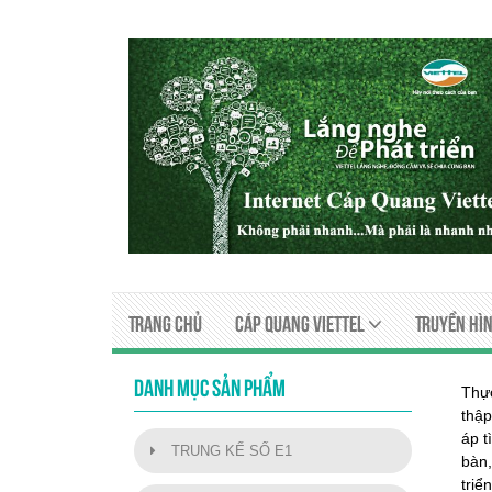
Trang chủ
Cáp quang viettel
Truyền Hìn
DANH MỤC SẢN PHẨM
Thự
thậ
áp 
TRUNG KẾ SỐ E1
bàn,
triể