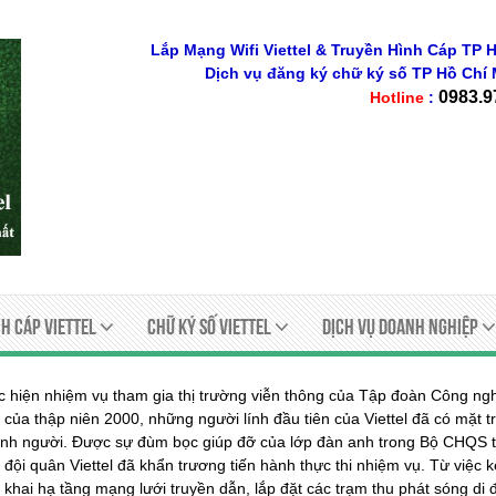
Lắp Mạng Wifi Viettel & Truyền Hình Cáp TP H
Dịch vụ đăng ký chữ ký số
TP Hồ Chí 
0983.9
Hotline
:
h Cáp Viettel
Chữ ký số viettel
Dịch Vụ Doanh Nghiệp
c hiện nhiệm vụ tham gia thị trường viễn thông của Tập đoàn Công ng
p của thập niên 2000, những người lính đầu tiên của Viettel đã có mặ
tình người. Được sự đùm bọc giúp đỡ của lớp đàn anh trong Bộ CHQS t
 đội quân Viettel đã khẩn trương tiến hành thực thi nhiệm vụ. Từ việc k
n khai hạ tầng mạng lưới truyền dẫn, lắp đặt các trạm thu phát sóng di 