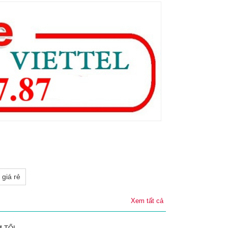
 giá rẻ
Xem tất cả