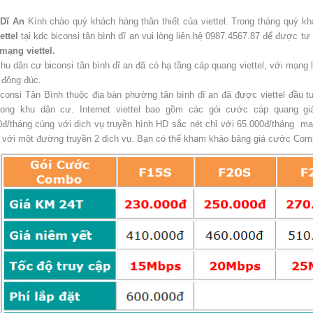
 Dĩ An
Kính chào quý khách hàng thân thiết của viettel. Trong tháng quý k
ettel
tại kdc biconsi tân bình dĩ an vui lòng liên hệ 0987.4567.87 để được 
mạng viettel.
hu dân cư biconsi tân bình dĩ an đã có hạ tầng cáp quang viettel, với mạng 
 đông đúc.
consi Tân Bình thuộc địa bàn phường tân bình dĩ an đã được viettel đầu t
rong khu dân cư. Internet viettel bao gồm các gói cước cáp quang g
đ/tháng cùng với dịch vụ truyền hình HD sắc nét chỉ với 65.000đ/tháng mang
ỉ với một đường truyền 2 dịch vụ. Bạn có thể kham khảo bảng giá cước Co