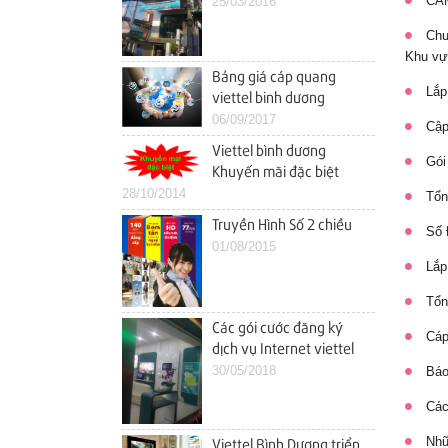
CAM
25/03/2016
Chươ
Khu vự
Bảng giá cáp quang
Lắp 
viettel binh dương
06/09/2017
Cập 
Viettel bình dương
Gói 
Khuyến mãi đặc biệt
28/10/2014
Internet Cáp Quang
Tổng
trong tháng 10
Truyền Hình Số 2 chiều
Số Đ
01/08/2015
Lắp 
Tổng
Các gói cước đăng ký
Cáp
dịch vụ Internet viettel
thuận an
30/05/2018
Báo 
Các 
Nhữn
Viettel Bình Dương triển