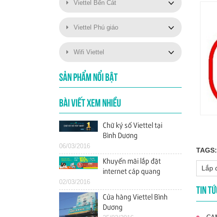
Viettel Bến Cát
Viettel Phú giáo
Wifi Viettel
SẢN PHẨM NỔI BẬT
BÀI VIẾT XEM NHIỀU
Chữ ký số Viettel tại
Bình Dương
06/03/2016
TAGS:
Khuyến mãi lắp đặt
Lắp đ
internet cáp quang
02/03/2016
Viettel tháng 3/2016 tại
TIN TỨ
Bình Dương
Cửa hàng Viettel Bình
Dương