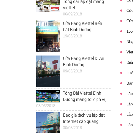
Cửa 
Tổng đài lắp đặt mạng
viettel
Cửa
06/09/2018
Cửa 
Cửa Hàng Viettel Bến
Cát Bình Dương
156 
19/03/2018
Nhạc
Viet
Cửa Hàng Viettel Dĩ An
Điểm
Bình Dương
09/03/2018
Lướt
Bảng
Tổng Đài Viettel Bình
Lắp 
Dương mang tới dịch vụ
Lắp 
03/06/2018
tốt nhất cho khách hàng
Lắp 
Báo giá dịch vụ lắp đặt
Internet cáp quang
Lắp 
viettel dĩ an cho hộ gia
30/05/2018