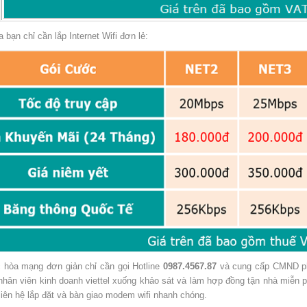
a bạn chỉ cần lắp Internet Wifi đơn lẻ:
c hòa mạng đơn giản chỉ cần gọi Hotline
0987.4567.87
và cung cấp CMND phot
nhân viên kinh doanh viettel xuống khảo sát và làm hợp đồng tận nhà miễn 
liên hệ lắp đặt và bàn giao modem wifi nhanh chóng.