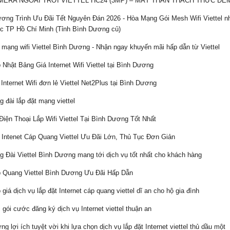
ERA NGOÀI TRỜI VIETTEL HC24 (3MP) – MẮT THẦN THÁCH THỨC ĐÊM
ng Trình Ưu Đãi Tết Nguyên Đán 2026 - Hòa Mạng Gói Mesh Wifi Viettel nhận 
c TP Hồ Chí Minh (Tỉnh Bình Dương củ)
mạng wifi Viettel Bình Dương - Nhận ngay khuyến mãi hấp dẫn từ Viettel
Nhật Bảng Giá Internet Wifi Viettel tại Bình Dương
Internet Wifi đơn lẻ Viettel Net2Plus tại Bình Dương
 đài lắp đặt mạng viettel
iện Thoại Lắp Wifi Viettel Tại Bình Dương Tốt Nhất
Intenet Cáp Quang Viettel Ưu Đãi Lớn, Thủ Tục Đơn Giản
 Đài Viettel Bình Dương mang tới dịch vụ tốt nhất cho khách hàng
 Quang Viettel Bình Dương Ưu Đãi Hấp Dẫn
giá dịch vụ lắp đặt Internet cáp quang viettel dĩ an cho hộ gia đình
gói cước đăng ký dịch vụ Internet viettel thuận an
g lợi ích tuyệt vời khi lựa chọn dịch vụ lắp đặt Internet viettel thủ dầu một