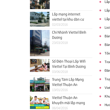
đình
Lắp 
Lắp 
Lắp mạng internet
Lắp 
viettel tại khu dân cư
Nam Long (Ehome 4)
02/03/2016
List
vĩnh phú thuận an bình
Chi Nhánh Viettel Bình
dương
Bảng
Dương
23/03/2018
Bảng
Tổng
Số Điện Thoại Lắp Wifi
Tron
Viettel Tại Bình Dương
Đăng
Tốt Nhất
03/06/2018
Truy
Trung Tâm Lắp Mạng
Viettel Thuận An
Viet
Khuyến Mãi Tháng
13/01/2016
1/2016 Khu vực Lái
Khuy
Viettel Thuận An
thiêu, Bình Đáng, Bình
khuyến mãi lắp mạng
Hướn
Hòa, An Phú, An Thạnh,
internet wifi
06/04/2016