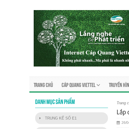
Trang chủ
Cáp quang viettel
Truyền Hìn
DANH MỤC SẢN PHẨM
Trang 
Lắp 
TRUNG KẾ SỐ E1
26/0