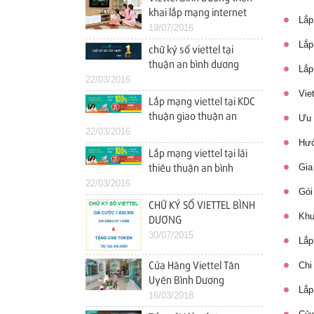
khai lắp mạng internet
Lắp 
wifi tại kdc việt sing
19/07/2016
(VSIP 1) thuận an bình
Lắp 
chữ ký số viettel tại
dương
thuận an bình dương
Lắp 
22/03/2016
Viet
Lắp mạng viettel tại KDC
thuận giao thuận an
Ưu đ
22/03/2016
bình dương
Hướn
Lắp mạng viettel tại lái
Gia 
thiêu thuận an bình
22/03/2016
dương
Gói 
CHỮ KÝ SỐ VIETTEL BÌNH
Khuy
DƯƠNG
30/07/2015
Lắp 
Chi 
Cửa Hàng Viettel Tân
Uyên Bình Dương
Lắp 
16/03/2018