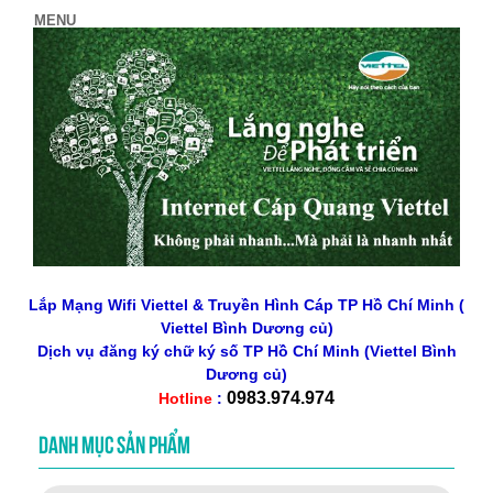
Lắp Mạng Wifi Viettel & Truyền Hình Cáp TP Hồ Chí Minh (
Viettel Bình Dương củ)
Dịch vụ đăng ký chữ ký số
TP Hồ Chí Minh
(Viettel Bình
Dương củ)
0983.974.974
Hotline
:
DANH MỤC SẢN PHẨM