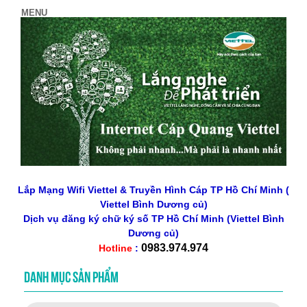
Lắp Mạng Wifi Viettel & Truyền Hình Cáp TP Hồ Chí Minh (
Viettel Bình Dương củ)
Dịch vụ đăng ký chữ ký số
TP Hồ Chí Minh
(Viettel Bình
Dương củ)
0983.974.974
Hotline
:
DANH MỤC SẢN PHẨM