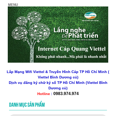
Lắp Mạng Wifi Viettel & Truyền Hình Cáp TP Hồ Chí Minh (
Viettel Bình Dương củ)
Dịch vụ đăng ký chữ ký số
TP Hồ Chí Minh
(Viettel Bình
Dương củ)
0983.974.974
Hotline
:
DANH MỤC SẢN PHẨM