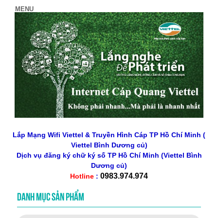
Lắp Mạng Wifi Viettel & Truyền Hình Cáp TP Hồ Chí Minh (
Viettel Bình Dương củ)
Dịch vụ đăng ký chữ ký số
TP Hồ Chí Minh
(Viettel Bình
Dương củ)
0983.974.974
Hotline
:
DANH MỤC SẢN PHẨM