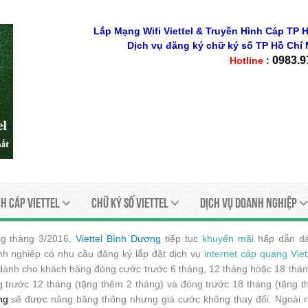
Lắp Mạng Wifi Viettel & Truyền Hình Cáp TP H
Dịch vụ đăng ký chữ ký số
TP Hồ Chí 
0983.9
Hotline
:
h Cáp Viettel
Chữ ký số viettel
Dịch Vụ Doanh Nghiệp
ng tháng 3/2016,
Viettel Bình Dương
tiếp tục
khuyến mãi
hấp dẫn dà
h nghiệp có nhu cầu đăng ký lắp đặt dịch vụ
internet cáp quang Viet
dành cho khách hàng đóng cước trước 6 tháng, 12 tháng hoặc 18 thán
 trước 12 tháng (tặng thêm 2 tháng) và đóng trước 18 tháng (tặng t
ng
sẽ được nâng băng thông nhưng giá cước không thay đổi. Ngoài r