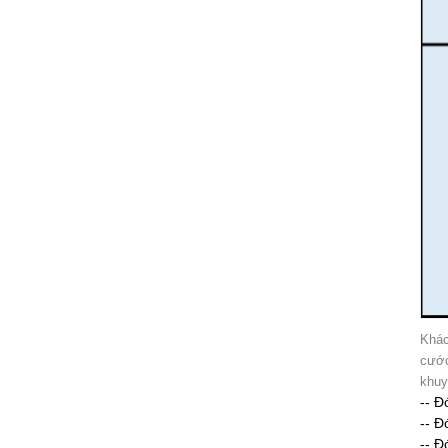
Khác
cước
khuy
-- Đ
-- Đ
-- Đ