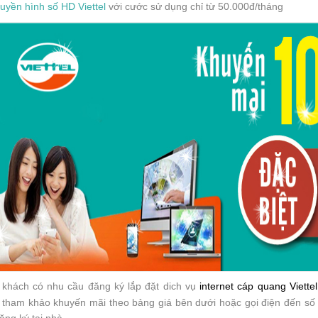
ruyền hình số HD Viettel
với cước sử dụng chỉ từ 50.000đ/tháng
khách có nhu cầu đăng ký lắp đặt dich vụ
internet cáp quang Viettel
 tham khảo khuyến mãi theo bảng giá bên dưới hoặc gọi điện đến số