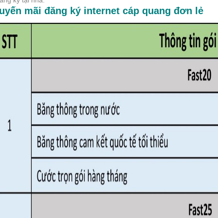
ăng ký tại nhà.
uyến mãi đăng ký
internet cáp quang
đơn lẻ