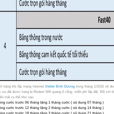
h hàng khi lắp mạng Internet
Viettel Bình Dương
trong tháng 1/2016 sẽ đ
 ưu đãi được trang bị Modem Wifi quang 4 cổng, miễn phí lắp đặt. Đối với 
ến mãi cụ thể như sau:
óng cước trước 06 tháng tặng 1 tháng cước ( sử dụng 07 tháng )
óng cước trước 12 tháng tặng 2 tháng cước ( sử dụng 14 tháng )
óng cước trước 18 tháng tặng 3 tháng cước ( sử dụng 21 tháng )