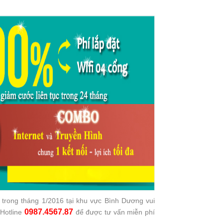
trong tháng 1/2016 tại khu vực Bình Dương vui
0987.4567.87
 Hotline
để được tư vấn miễn phí