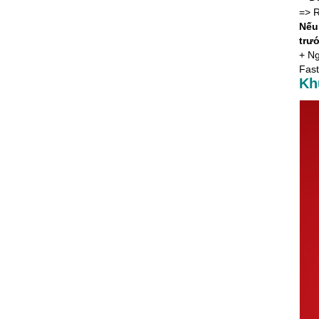
=> R
Nếu
trư
+ Ng
Fast
Kh