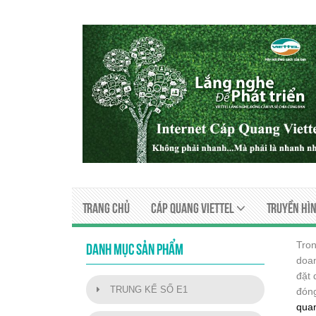
Trang chủ
Cáp quang viettel
Truyền Hìn
Tro
DANH MỤC SẢN PHẨM
doan
đặt 
TRUNG KẾ SỐ E1
đóng
qua