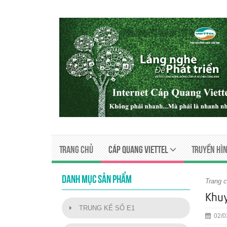
Trang chủ
Cáp quang viettel
Truyền Hìn
DANH MỤC SẢN PHẨM
Trang 
Khuy
TRUNG KẾ SỐ E1
02/0