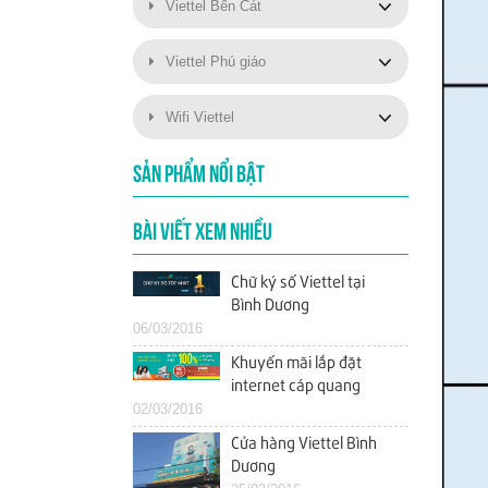
Viettel Bến Cát
Viettel Phú giáo
Wifi Viettel
SẢN PHẨM NỔI BẬT
BÀI VIẾT XEM NHIỀU
Chữ ký số Viettel tại
Bình Dương
06/03/2016
Khuyến mãi lắp đặt
internet cáp quang
02/03/2016
Viettel tháng 3/2016 tại
Bình Dương
Cửa hàng Viettel Bình
Dương