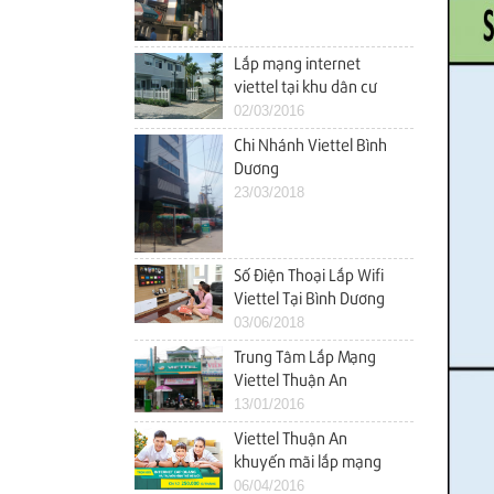
đình
Lắp mạng internet
viettel tại khu dân cư
Nam Long (Ehome 4)
02/03/2016
vĩnh phú thuận an bình
Chi Nhánh Viettel Bình
dương
Dương
23/03/2018
Số Điện Thoại Lắp Wifi
Viettel Tại Bình Dương
Tốt Nhất
03/06/2018
Trung Tâm Lắp Mạng
Viettel Thuận An
Khuyến Mãi Tháng
13/01/2016
1/2016 Khu vực Lái
Viettel Thuận An
thiêu, Bình Đáng, Bình
khuyến mãi lắp mạng
Hòa, An Phú, An Thạnh,
internet wifi
06/04/2016