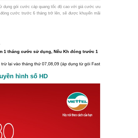
ử dụng gói cước cáp quang tốc độ cao với giá cước ưu
g đóng cước trước 6 tháng trở lên, sẽ được khuyến mãi
đ
êm 1 tháng cước sử dụng, Nếu Kh đóng trước 1
rừ lại vào tháng thứ 07,08,09 (áp dụng từ gói Fast
uyền hình số HD