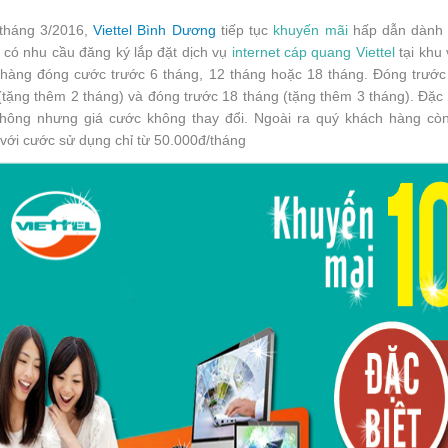
tháng 3/2016,
Viettel Bình Dương
tiếp tục
khuyến mãi
hấp dẫn dành c
 có nhu cầu đăng ký lắp đặt dịch vụ
internet cáp quang Viettel
tại khu
hàng đóng cước trước 6 tháng, 12 tháng hoặc 18 tháng. Đóng trước
(tặng thêm 2 tháng) và đóng trước 18 tháng (tặng thêm 3 tháng). Đặc
hông nhưng giá cước không thay đổi. Ngoài ra quý khách hàng cò
với cước sử dụng chỉ từ 50.000đ/tháng