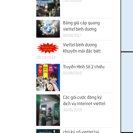
25/03/2016
Bảng giá cáp quang
viettel binh dương
06/09/2017
Viettel bình dương
Khuyến mãi đặc biệt
28/10/2014
Internet Cáp Quang
trong tháng 10
Truyền Hình Số 2 chiều
01/08/2015
Các gói cước đăng ký
dịch vụ Internet viettel
thuận an
30/05/2018
chữ ký số viettel tại