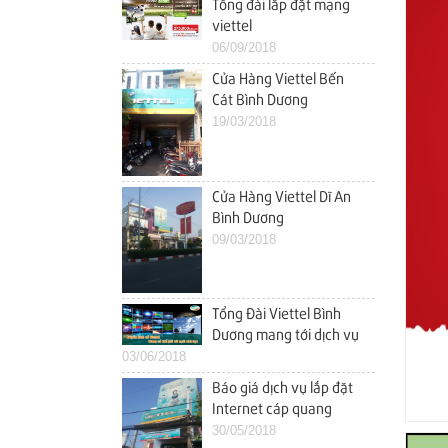
Tổng đài lắp đặt mạng
viettel
06/09/2018
Cửa Hàng Viettel Bến
Cát Bình Dương
19/03/2018
Cửa Hàng Viettel Dĩ An
Bình Dương
09/03/2018
Tổng Đài Viettel Bình
Dương mang tới dịch vụ
03/06/2018
tốt nhất cho khách hàng
Báo giá dịch vụ lắp đặt
Internet cáp quang
viettel dĩ an cho hộ gia
30/05/2018