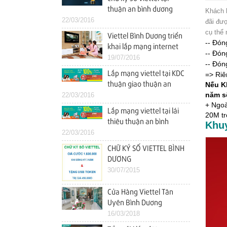
thuận an bình dương
Khách 
22/03/2016
đãi đư
cụ thể 
Viettel Bình Dương triển
-- Đón
khai lắp mạng internet
-- Đón
wifi tại kdc việt sing
19/07/2016
-- Đón
(VSIP 1) thuận an bình
Lắp mạng viettel tại KDC
=> Riê
dương
Nếu K
thuận giao thuận an
năm s
22/03/2016
bình dương
+ Ngoà
Lắp mạng viettel tại lái
20M tr
thiêu thuận an bình
Khu
22/03/2016
dương
CHỮ KÝ SỐ VIETTEL BÌNH
DƯƠNG
30/07/2015
Cửa Hàng Viettel Tân
Uyên Bình Dương
16/03/2018