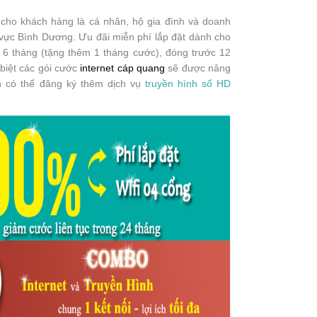
ho khách hàng là cá nhân, hộ gia đình và doanh
 vực Bình Dương. Ưu đãi miễn phí lắp đặt dành cho
 6 tháng (tặng thêm 1 tháng cước), đóng trước 12
 biệt các gói cước
internet cáp quang
sẽ được nâng
n có thể đăng ký thêm dịch vụ
truyền hình số HD