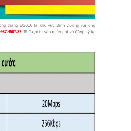
ong tháng 1/2016 tại khu vực Bình Dương vui lòng
để được tư vấn miễn phí và đăng ký tại
0987.4567.87