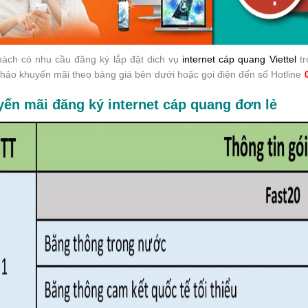
ách có nhu cầu đăng ký lắp đặt dich vụ
internet cáp quang Viettel
tr
hảo khuyến mãi theo bảng giá bên dưới hoặc gọi điện đến số Hotline
yến mãi đăng ký
internet cáp quang
đơn lẻ