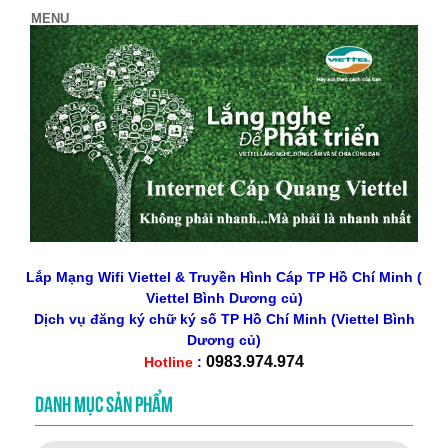
Lắp Mạng Wifi Viettel & Truyền Hình Cáp TP Hồ Chí Minh (
Viettel Bình Dương củ)
Dịch vụ đăng ký chữ ký số
TP Hồ Chí Minh
(Viettel Bình
Dương củ)
0983.974.974
Hotline
:
DANH MỤC SẢN PHẨM