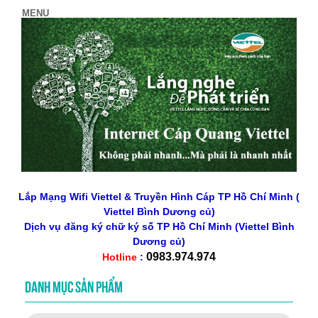
Lắp Mạng Wifi Viettel & Truyền Hình Cáp TP Hồ Chí Minh (
Viettel Bình Dương củ)
Dịch vụ đăng ký chữ ký số
TP Hồ Chí Minh
(Viettel Bình
Dương củ)
0983.974.974
Hotline
:
DANH MỤC SẢN PHẨM